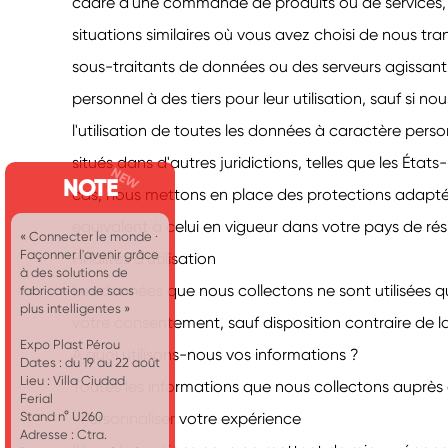
cadre d'une commande de produits ou de services
situations similaires où vous avez choisi de nous t
sous-traitants de données ou des serveurs agissan
personnel à des tiers pour leur utilisation, sauf si 
l'utilisation de toutes les données à caractère per
situés dans d'autres juridictions, telles que les État
NOTE
cas, nous mettons en place des protections adaptée
équivalent à celui en vigueur dans votre pays de ré
« Connecter le monde ·
Façonner l'avenir grâce
Finalités d'utilisation
à des solutions de
Les données que nous collectons ne sont utilisées q
fabrication de sacs
plus intelligentes »
votre consentement, sauf disposition contraire de la 
Expo Plast Pérou
À quoi utilisons-nous vos informations ?
Dates : du 19 au 22 août
Lieu : Villa Ciudad
Toutes les informations que nous collectons auprès d
Ferial
• Personnaliser votre expérience
Stand n° U260
Adresse : Ctra.