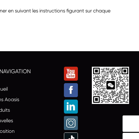
r en suivant les instructions figurant sur chaque
 NAVIGATION
ueil
s Aoasis
duits
velles
osition