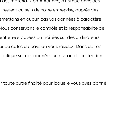
à des matériaux commandés, ainsi que dans des
 restent au sein de notre entreprise, auprès des
ansmettons en aucun cas vos données à caractère
 Nous conservons le contrôle et la responsabilité de
nt être stockées ou traitées sur des ordinateurs
érer de celles du pays où vous résidez. Dans de tels
 applique sur ces données un niveau de protection
r toute autre finalité pour laquelle vous avez donné
: