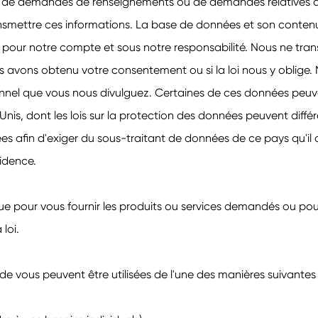
, de demandes de renseignements ou de demandes relatives 
ransmettre ces informations. La base de données et son contenu
t pour notre compte et sous notre responsabilité. Nous ne tr
nous avons obtenu votre consentement ou si la loi nous y oblige.
sonnel que vous nous divulguez. Certaines de ces données peuve
s-Unis, dont les lois sur la protection des données peuvent diff
s afin d'exiger du sous-traitant de données de ce pays qu'il
sidence.
ue pour vous fournir les produits ou services demandés ou pou
loi.
e vous peuvent être utilisées de l'une des manières suivantes 