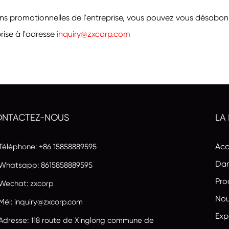
ns promotionnelles de l'entreprise, vous pouvez vous désabonne
ise à l'adresse
inquiry@zxcorp.com
NTACTEZ-NOUS
LA
Acc
Téléphone: +86 15858889595
Dan
Whatsapp:
8615858889595
Pro
Wechat: zxcorp
Nou
Mél:
inquiry@zxcorp.com
Exp
Adresse: 118 route de Xinglong commune de