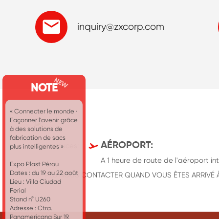

inquiry@zxcorp.com
NOTE
« Connecter le monde ·
Façonner l'avenir grâce
à des solutions de
fabrication de sacs

AÉROPORT:
Des astuces:
plus intelligentes »
A 1 heure de route de l'aéroport 
Expo Plast Pérou
Dates : du 19 au 22 août
PLS NOUS CONTACTER QUAND VOUS ÊTES ARRIVÉ 
Lieu : Villa Ciudad
Ferial
Stand n° U260
Adresse : Ctra.
Panamericana Sur 19,