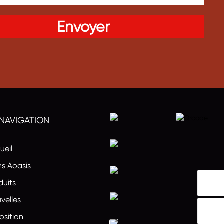
 NAVIGATION
ueil
s Aoasis
duits
velles
osition