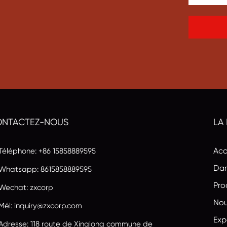
NTACTEZ-NOUS
LA
Acc
Téléphone: +86 15858889595
Dan
Whatsapp:
8615858889595
Pro
Wechat: zxcorp
Nou
Mél:
inquiry@zxcorp.com
Exp
Adresse: 118 route de Xinglong commune de