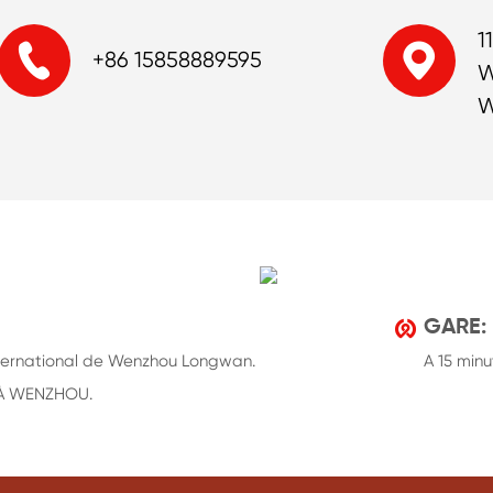
1


+86 15858889595
W
W

GARE:
international de Wenzhou Longwan.
A 15 minu
À WENZHOU.