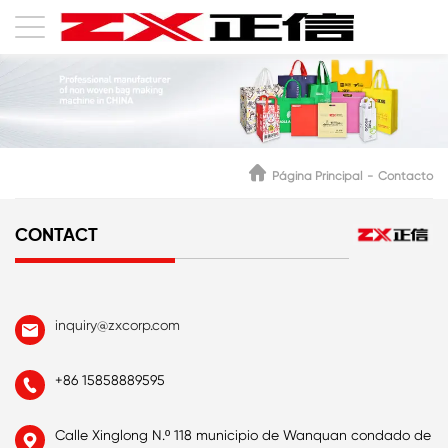
Página Principal
Contacto
CONTACT
inquiry@zxcorp.com

+86 15858889595

Calle Xinglong N.º 118 municipio de Wanquan condado de
