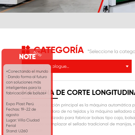
CATEGORÍA
*Seleccione la catego
NOTE
Products catalogue...
«Conectando el mundo
· Dando forma al futuro
con soluciones más
inteligentes para la
MÁQUINA DE CORTE LONGITUDIN
fabricación de bolsas»
Expo Plast Perú
Nuestra producción principal es la máquina automática para
Fechas: 19-22 de
máquina cortadora de no tejidos y la máquina selladora de
agosto
equipo especializado para fabricar bolsas tipo caja, bolsas
Lugar: Villa Ciudad
Que puede reemplazar el sellado tradicional de manijas, r
Ferial
reutilizable
Stand: U260