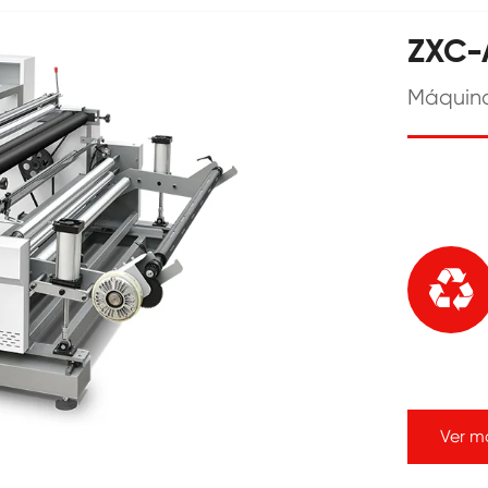
ZXC-
Máquina

Ver m