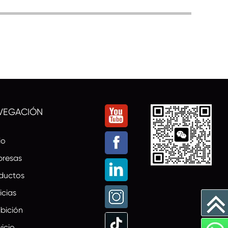
VEGACIÓN
io
resas
ductos
icias
ibición
vicio