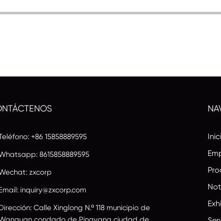
ONTÁCTENOS
NA
Inic
Teléfono: +86 15858889595
Emp
Whatsapp:
8615858889595
Pro
Wechat: zxcorp
Not
Email:
inquiry@zxcorp.com
Exh
Dirección: Calle Xinglong N.º 118 municipio de
Wanquan condado de Pingyang ciudad de
Ser