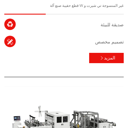
غير المنسوجة تي شيرت و W قطع حقيبة صنع آلة

صديقة للبيئة

تصميم مخصص
المزيد
