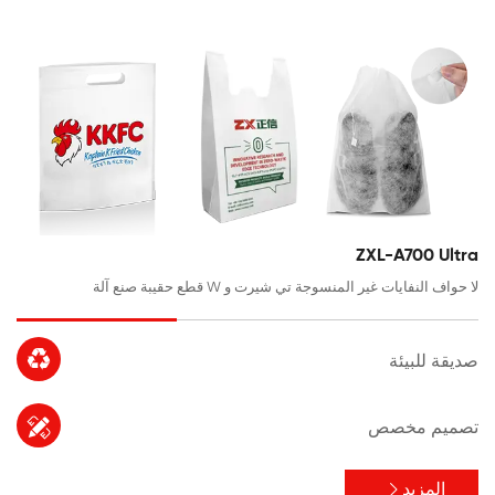
ZXL-A700 Ultra
لا حواف النفايات غير المنسوجة تي شيرت و W قطع حقيبة صنع آلة

صديقة للبيئة

تصميم مخصص
المزيد
