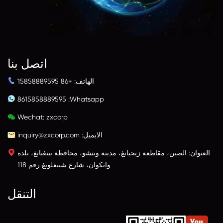
اتصل بنا
الهاتف: +86 15858889595
8615858889595
Whatsapp:
Wechat: zxcorp
الايميل:
inquiry@zxcorp.com
العنوان: الصين، مقاطعة زيجيانغ، مدينة ونتشو، محافظة بينغيانغ، بلدة
وانكوان، شارع شينغلونغ رقم 118
التنقل