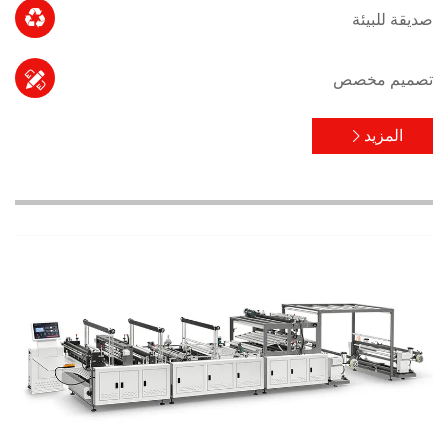

صديقة للبيئة

تصميم مخصص
المزيد
